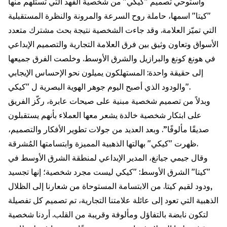
واستوحي تصميم "كيكي" من شخصية الفهد التي تستلهم منها
"كيتا" اسمها، حاملة روح السرعة والمرونة والنظرة المستقبلية
التي تميّز العلامة. وقد جاءت الشخصية نتيجة بحث مشترك متعدد
الأسواق وتعاون وثيق بين فرق العلامة التجارية والتصميم الإبداعي
في هونغ كونغ والبرازيل والشرق الأوسط. وخلصت الفرق جميعها
إلى حقيقة واحدة: المستهلكون يميلون نحو الإحساس الإيجابي
والودود الذي أصبح اليوم جوهر الهوية البصرية ل "كيكي".
وبدلاً من تصميم شخصية مبنية على صيحات عابرة، ركّز الفريق
على ابتكار شخصية خالدة يشعر معها العملاء بأنهم يستقبلون
صديقًا مألوفًا”. وبعد العديد من جولات تطوير الأفكار والتصميم،
ظهرت "كيكي" بهالتها الذهبية المميزة وابتسامتها المُشرقة.
وقال جيمي جيانغ، المدير الإبداعي لمنطقة الشرق الأوسط في
"كيتا" الشرق الأوسط: "كيكي ليست مجرد شخصية؛ إنها تجسيد
,ودود لقيم كيتا. من الابتسامة المستوحاة من شعارنا إلى الظلال
الذهبية التي تعود إلى عائلة علامتنا التجارية، تم تصميم كل تفصيلة
لتكون نابضة بالتفاؤل ومألوفة وقريبة من القلب. أردنا شخصية