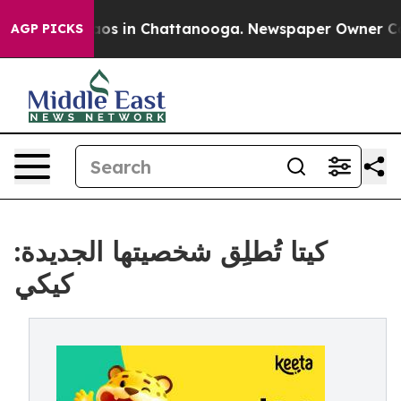
ollapse
Chaos in Chattanooga. Newspaper Owner Calls 
AGP PICKS
كيتا تُطلِق شخصيتها الجديدة:
كيكي