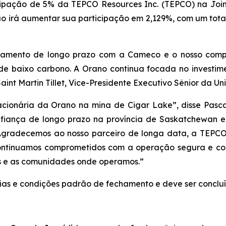
icipação de 5% da TEPCO Resources Inc. (TEPCO) na Join
o irá aumentar sua participação em 2,129%, com um total
ionamento de longo prazo com a Cameco e o nosso com
 de baixo carbono. A Orano continua focada no investim
Saint Martin Tillet, Vice-Presidente Executivo Sênior da
cionária da Orano na mina de Cigar Lake”, disse Pasc
fiança de longo prazo na província de Saskatchewan e
. Agradecemos ao nosso parceiro de longa data, a TEPCO
ntinuamos comprometidos com a operação segura e con
os e as comunidades onde operamos.”
ias e condições padrão de fechamento e deve ser concluíd