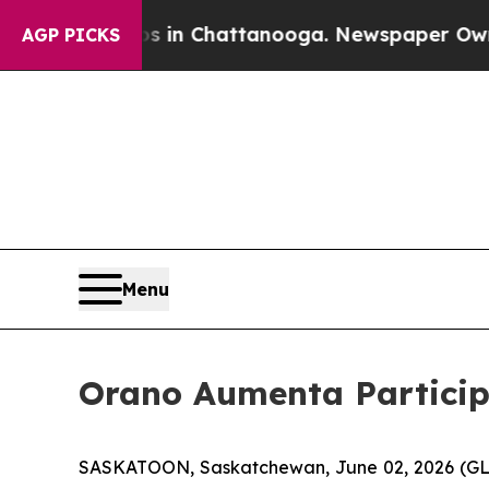
pse
Chaos in Chattanooga. Newspaper Owner Call
AGP PICKS
Menu
Orano Aumenta Particip
SASKATOON, Saskatchewan, June 02, 2026 (G