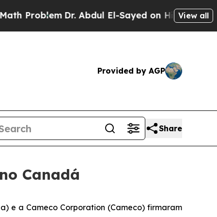
Problem
Dr. Abdul El-Sayed on Historic Michigan W
View all
Provided by AGP
Share
 no Canadá
) e a Cameco Corporation (Cameco) firmaram