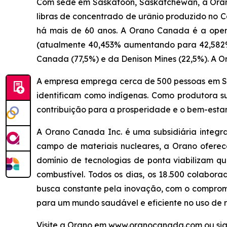
Com sede em Saskatoon, Saskatchewan, a Orano
libras de concentrado de urânio produzido no
há mais de 60 anos. A Orano Canada é a oper
(atualmente 40,453% aumentando para 42,582%)
Canada (77,5%) e da Denison Mines (22,5%). A O
A empresa emprega cerca de 500 pessoas em Sa
identificam como indígenas. Como produtora 
contribuição para a prosperidade e o bem-esta
A Orano Canada Inc. é uma subsidiária integr
campo de materiais nucleares, a Orano oferece
domínio de tecnologias de ponta viabilizam qu
combustível. Todos os dias, os 18.500 colabo
busca constante pela inovação, com o compromi
para um mundo saudável e eficiente no uso de r
Visite a Orano em www.oranocanada.com ou sig