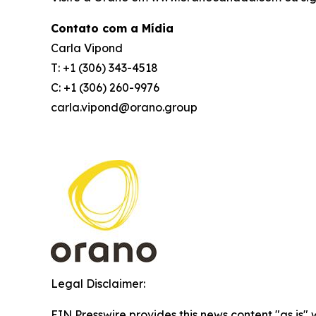
Contato com a Mídia
Carla Vipond
T: +1 (306) 343-4518
C: +1 (306) 260-9976
carla.vipond@orano.group
Legal Disclaimer:
EIN Presswire provides this news content "as is" 