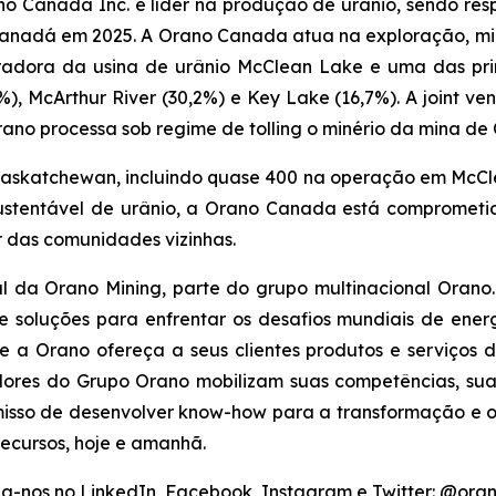
 Canada Inc. é líder na produção de urânio, sendo resp
 Canadá em 2025. A Orano Canada atua na exploração, m
adora da usina de urânio McClean Lake e uma das prin
, McArthur River (30,2%) e Key Lake (16,7%). A joint v
rano processa sob regime de tolling o minério da mina de
skatchewan, incluindo quase 400 na operação em McCle
sustentável de urânio, a Orano Canada está comprometi
r das comunidades vizinhas.
al da Orano Mining, parte do grupo multinacional Orano
 soluções para enfrentar os desafios mundiais de energ
e a Orano ofereça a seus clientes produtos e serviços 
radores do Grupo Orano mobilizam suas competências, s
sso de desenvolver know-how para a transformação e o c
ecursos, hoje e amanhã.
a-nos no LinkedIn, Facebook, Instagram e Twitter: @or